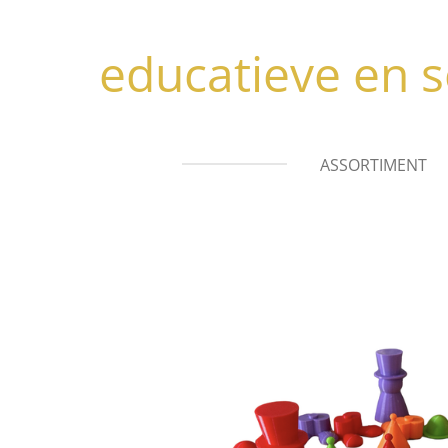
Ga
direct
educatieve en s
naar
de
hoofdinhoud
ASSORTIMENT