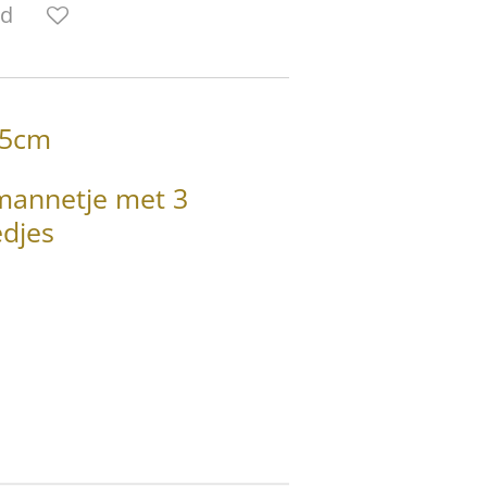
ld
2,5cm
 mannetje met 3
edjes