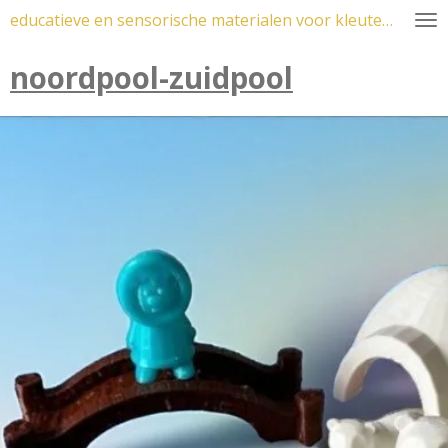
educatieve en sensorische materialen voor kleuters
Ga
direct
noordpool-zuidpool
naar
de
hoofdinhoud