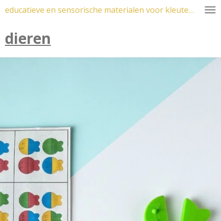
educatieve en sensorische materialen voor kleuters
Ga
direct
dieren
naar
de
hoofdinhoud