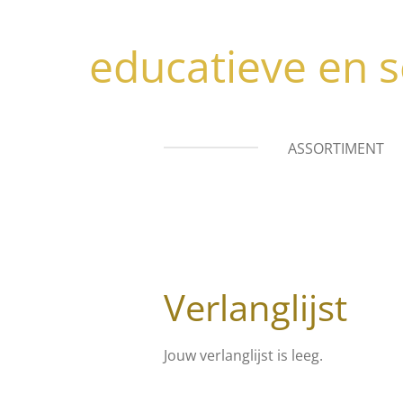
Ga
direct
educatieve en s
naar
de
hoofdinhoud
ASSORTIMENT
Verlanglijst
Jouw verlanglijst is leeg.